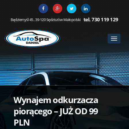
tel. 730 119 129
Będziemyśl 45 , 39-120 Sędziszów Małopolski
Toggle
navigat
Wynajem odkurzacza
piorącego – JUŻ OD 99
PLN