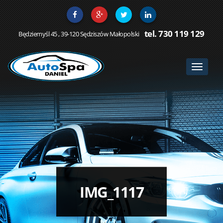
tel. 730 119 129
Będziemyśl 45 , 39-120 Sędziszów Małopolski
Toggle
navigat
IMG_1117