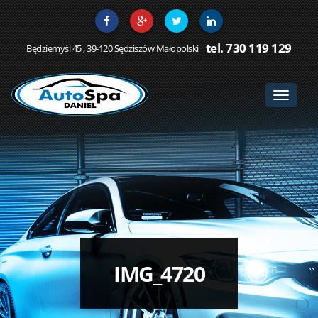
tel. 730 119 129
Będziemyśl 45 , 39-120 Sędziszów Małopolski
Toggle
navigat
IMG_4720