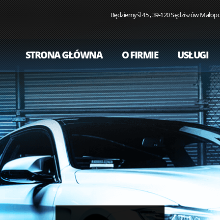
Będziemyśl 45 , 39-120 Sędziszów Małopo
STRONA GŁÓWNA
O FIRMIE
USŁUGI